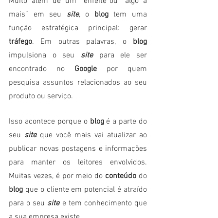
Muito além de um “enfeite”ou “algo a 
mais” em seu 
site
, o 
blog
 tem uma 
função estratégica principal: gerar 
tráfego
. Em outras palavras, o
 blog
impulsiona o seu 
site
 para ele ser 
encontrado no 
Google
 por quem 
pesquisa assuntos relacionados ao seu 
produto ou serviço.
Isso acontece porque o 
blog 
é a parte do 
seu
 site
 que você mais vai atualizar ao 
publicar novas postagens e informações 
para manter os leitores envolvidos. 
Muitas vezes, é por meio do 
conteúdo
 do 
blog 
que o cliente em potencial é atraído 
para o seu 
site 
e tem conhecimento que 
a sua empresa existe.